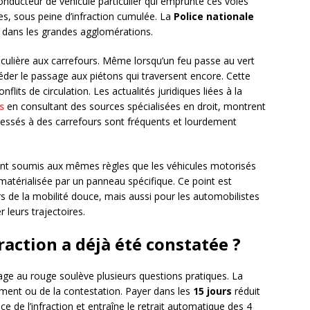
conducteur de véhicule particulier qui emprunte ces voies
res, sous peine d’infraction cumulée. La
Police nationale
n dans les grandes agglomérations.
iculière aux carrefours. Même lorsqu’un feu passe au vert
éder le passage aux piétons qui traversent encore. Cette
its de circulation. Les actualités juridiques liées à la
s
en consultant des sources spécialisées en droit, montrent
lessés à des carrefours sont fréquents et lourdement
s sont soumis aux mêmes règles que les véhicules motorisés
 matérialisée par un panneau spécifique. Ce point est
 de la mobilité douce, mais aussi pour les automobilistes
 leurs trajectoires.
raction a déjà été constatée ?
age au rouge soulève plusieurs questions pratiques. La
ement ou de la contestation. Payer dans les
15 jours
réduit
 de l’infraction et entraîne le retrait automatique des 4