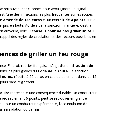
se retrouvent sanctionnés pour avoir ignoré un signal
est l’une des infractions les plus fréquentes sur les routes
e amende de 135 euros
et un
retrait de 4 points
sur le
pris en faute. Au-delà de la sanction financière, c’est la
n arriver là, voici
3 conseils pour ne pas griller un feu
appel des règles de circulation et des recours possibles en
nces de griller un feu rouge
e. En droit routier français, il s’agit d’une
infraction de
ations les plus graves du
Code de la route
. La sanction
5 euros
, réduite à 90 euros en cas de paiement dans les 15
 jours sans règlement.
nduire
représente une conséquence durable. Un conducteur
e avec seulement 6 points, peut se retrouver en grande
ype. Pour un conducteur expérimenté, l’accumulation de
à l’invalidation du permis.