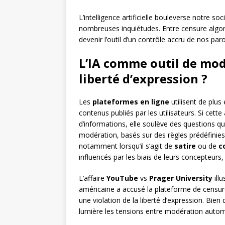
L’intelligence artificielle bouleverse notre so
nombreuses inquiétudes. Entre censure algorit
devenir l’outil d’un contrôle accru de nos paro
L’IA comme outil de mod
liberté d’expression ?
Les
plateformes en ligne
utilisent de plus e
contenus publiés par les utilisateurs. Si cet
d’informations, elle soulève des questions q
modération, basés sur des règles prédéfinies
notamment lorsqu’il s’agit de
satire
ou de
c
influencés par les biais de leurs concepteurs
L’affaire
YouTube
vs
Prager University
ill
américaine a accusé la plateforme de censur
une violation de la liberté d’expression. Bie
lumière les tensions entre modération automa