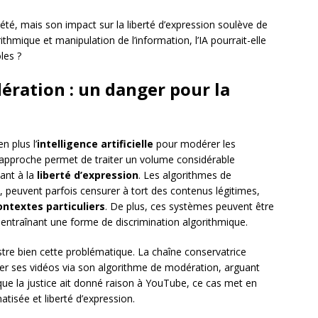
ciété, mais son impact sur la liberté d’expression soulève de
hmique et manipulation de l’information, l’IA pourrait-elle
les ?
ération : un danger pour la
n plus l’
intelligence artificielle
pour modérer les
te approche permet de traiter un volume considérable
uant à la
liberté d’expression
. Les algorithmes de
, peuvent parfois censurer à tort des contenus légitimes,
ontextes particuliers
. De plus, ces systèmes peuvent être
, entraînant une forme de discrimination algorithmique.
ustre bien cette problématique. La chaîne conservatrice
er ses vidéos via son algorithme de modération, arguant
n que la justice ait donné raison à YouTube, ce cas met en
tisée et liberté d’expression.