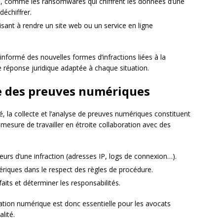
s
, comme les ransomwares qui chiffrent les données d’une
déchiffrer.
visant à rendre un site web ou un service en ligne
r informé des nouvelles formes d’infractions liées à la
e réponse juridique adaptée à chaque situation.
yse des preuves numériques
té, la collecte et l’analyse de preuves numériques constituent
 mesure de travailler en étroite collaboration avec des
uteurs d’une infraction (adresses IP, logs de connexion…).
ériques dans le respect des règles de procédure.
aits et déterminer les responsabilités.
gation numérique est donc essentielle pour les avocats
lité.