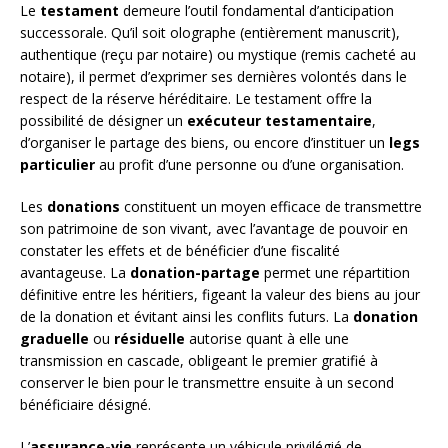
Le
testament
demeure l’outil fondamental d’anticipation
successorale. Qu’il soit olographe (entièrement manuscrit),
authentique (reçu par notaire) ou mystique (remis cacheté au
notaire), il permet d’exprimer ses dernières volontés dans le
respect de la réserve héréditaire. Le testament offre la
possibilité de désigner un
exécuteur testamentaire
,
d’organiser le partage des biens, ou encore d’instituer un
legs
particulier
au profit d’une personne ou d’une organisation.
Les
donations
constituent un moyen efficace de transmettre
son patrimoine de son vivant, avec l’avantage de pouvoir en
constater les effets et de bénéficier d’une fiscalité
avantageuse. La
donation-partage
permet une répartition
définitive entre les héritiers, figeant la valeur des biens au jour
de la donation et évitant ainsi les conflits futurs. La
donation
graduelle
ou
résiduelle
autorise quant à elle une
transmission en cascade, obligeant le premier gratifié à
conserver le bien pour le transmettre ensuite à un second
bénéficiaire désigné.
L’
assurance-vie
représente un véhicule privilégié de