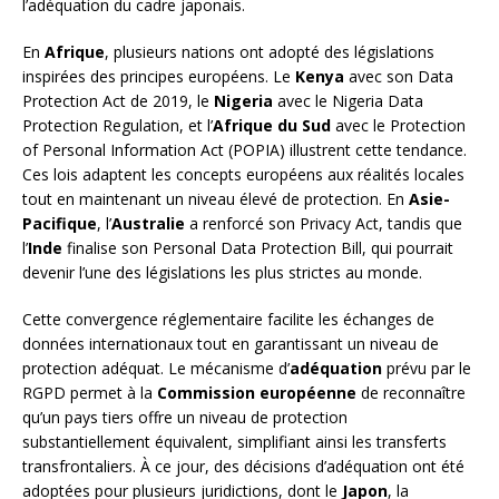
l’adéquation du cadre japonais.
En
Afrique
, plusieurs nations ont adopté des législations
inspirées des principes européens. Le
Kenya
avec son Data
Protection Act de 2019, le
Nigeria
avec le Nigeria Data
Protection Regulation, et l’
Afrique du Sud
avec le Protection
of Personal Information Act (POPIA) illustrent cette tendance.
Ces lois adaptent les concepts européens aux réalités locales
tout en maintenant un niveau élevé de protection. En
Asie-
Pacifique
, l’
Australie
a renforcé son Privacy Act, tandis que
l’
Inde
finalise son Personal Data Protection Bill, qui pourrait
devenir l’une des législations les plus strictes au monde.
Cette convergence réglementaire facilite les échanges de
données internationaux tout en garantissant un niveau de
protection adéquat. Le mécanisme d’
adéquation
prévu par le
RGPD permet à la
Commission européenne
de reconnaître
qu’un pays tiers offre un niveau de protection
substantiellement équivalent, simplifiant ainsi les transferts
transfrontaliers. À ce jour, des décisions d’adéquation ont été
adoptées pour plusieurs juridictions, dont le
Japon
, la