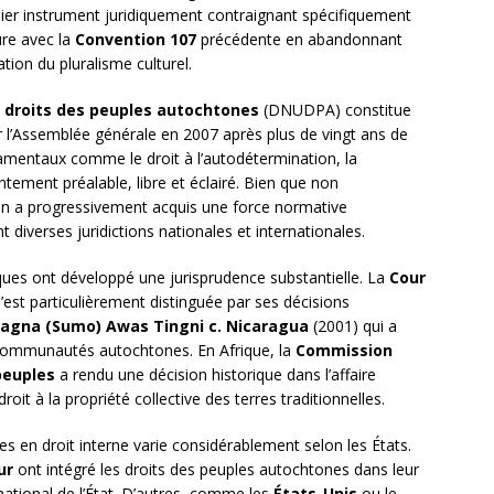
mier instrument juridiquement contraignant spécifiquement
ure avec la
Convention 107
précédente en abandonnant
sation du pluralisme culturel.
s droits des peuples autochtones
(DNUDPA) constitue
 l’Assemblée générale en 2007 après plus de vingt ans de
damentaux comme le droit à l’autodétermination, la
ntement préalable, libre et éclairé. Bien que non
ion a progressivement acquis une force normative
 diverses juridictions nationales et internationales.
iques ont développé une jurisprudence substantielle. La
Cour
’est particulièrement distinguée par ses décisions
agna (Sumo) Awas Tingni c. Nicaragua
(2001) qui a
es communautés autochtones. En Afrique, la
Commission
peuples
a rendu une décision historique dans l’affaire
roit à la propriété collective des terres traditionnelles.
s en droit interne varie considérablement selon les États.
ur
ont intégré les droits des peuples autochtones dans leur
inational de l’État. D’autres, comme les
États-Unis
ou le