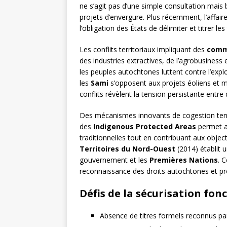
ne s’agit pas d’une simple consultation mais 
projets d’envergure. Plus récemment, l’affair
l’obligation des États de délimiter et titrer le
Les conflits territoriaux impliquant des
comm
des industries extractives, de l’agrobusiness 
les peuples autochtones luttent contre l’exploi
les
Sami
s’opposent aux projets éoliens et min
conflits révèlent la tension persistante ent
Des mécanismes innovants de cogestion ter
des
Indigenous Protected Areas
permet au
traditionnelles tout en contribuant aux obje
Territoires du Nord-Ouest
(2014) établit 
gouvernement et les
Premières Nations
. 
reconnaissance des droits autochtones et 
Défis de la sécurisation fon
Absence de titres formels reconnus pa