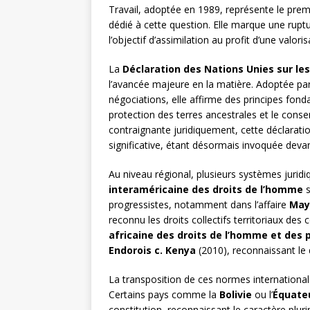
Travail, adoptée en 1989, représente le pre
dédié à cette question. Elle marque une rupt
l’objectif d’assimilation au profit d’une valori
La
Déclaration des Nations Unies sur le
l’avancée majeure en la matière. Adoptée par
négociations, elle affirme des principes fon
protection des terres ancestrales et le conse
contraignante juridiquement, cette déclarat
significative, étant désormais invoquée devant
Au niveau régional, plusieurs systèmes jurid
interaméricaine des droits de l’homme
s
progressistes, notamment dans l’affaire
May
reconnu les droits collectifs territoriaux d
africaine des droits de l’homme et des 
Endorois c. Kenya
(2010), reconnaissant le d
La transposition de ces normes internationale
Certains pays comme la
Bolivie
ou l’
Équate
constitution, reconnaissant le caractère plur