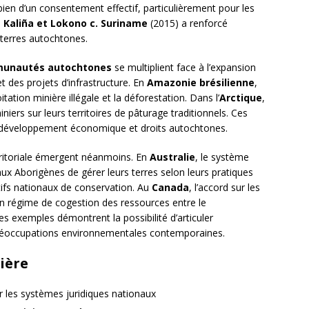
bien d’un consentement effectif, particulièrement pour les
e
Kaliña et Lokono c. Suriname
(2015) a renforcé
s terres autochtones.
unautés autochtones
se multiplient face à l’expansion
et des projets d’infrastructure. En
Amazonie brésilienne
,
tation minière illégale et la déforestation. Dans l’
Arctique
,
iers sur leurs territoires de pâturage traditionnels. Ces
re développement économique et droits autochtones.
ritoriale émergent néanmoins. En
Australie
, le système
x Aborigènes de gérer leurs terres selon leurs pratiques
ctifs nationaux de conservation. Au
Canada
, l’accord sur les
un régime de cogestion des ressources entre le
Ces exemples démontrent la possibilité d’articuler
préoccupations environnementales contemporaines.
cière
r les systèmes juridiques nationaux