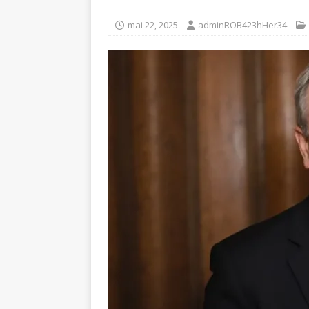
mai 22, 2025
adminROB423hHer34