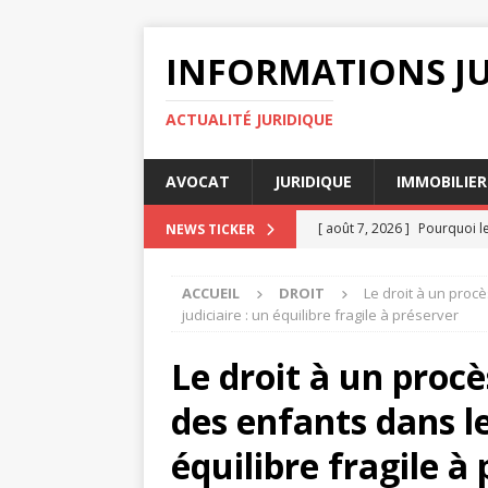
INFORMATIONS J
ACTUALITÉ JURIDIQUE
AVOCAT
JURIDIQUE
IMMOBILIER
[ août 7, 2026 ]
Pourquoi l
NEWS TICKER
DIVORCE
ACCUEIL
DROIT
Le droit à un proc
[ août 4, 2026 ]
Comment un 
judiciaire : un équilibre fragile à préserver
JURIDIQUE
Le droit à un procè
[ août 4, 2026 ]
Assignation
des enfants dans le
[ août 3, 2026 ]
Délai décla
[ août 8, 2026 ]
La force m
équilibre fragile à
DROIT