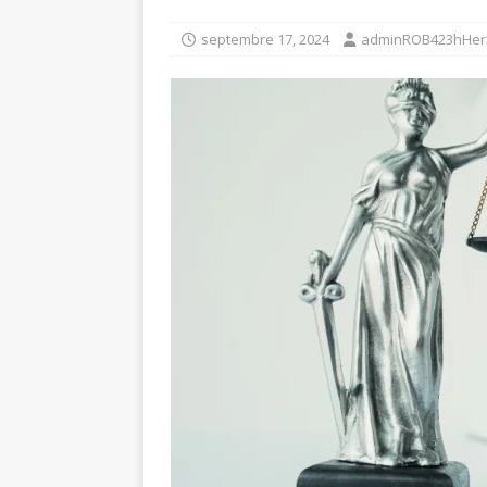
septembre 17, 2024
adminROB423hHer