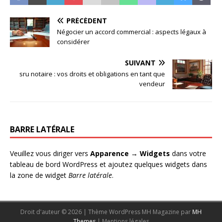
PRÉCÉDENT
Négocier un accord commercial : aspects légaux à
considérer
SUIVANT
sru notaire : vos droits et obligations en tant que
vendeur
BARRE LATÉRALE
Veuillez vous diriger vers
Apparence → Widgets
dans votre
tableau de bord WordPress et ajoutez quelques widgets dans
la zone de widget
Barre latérale
.
Droit d'auteur © 2026 | Thème WordPress MH Magazine par
MH
Themes
|
Mentions légales