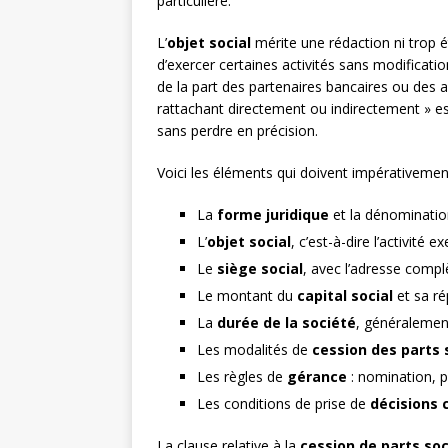
particulière.
L’
objet social
mérite une rédaction ni trop ét
d’exercer certaines activités sans modification
de la part des partenaires bancaires ou des a
rattachant directement ou indirectement » es
sans perdre en précision.
Voici les éléments qui doivent impérativement
La
forme juridique
et la dénomination
L’
objet social
, c’est-à-dire l’activité e
Le
siège social
, avec l’adresse compl
Le montant du
capital social
et sa ré
La
durée de la société
, généralemen
Les modalités de
cession des parts 
Les règles de
gérance
: nomination, p
Les conditions de prise de
décisions 
La clause relative à la
cession de parts soc