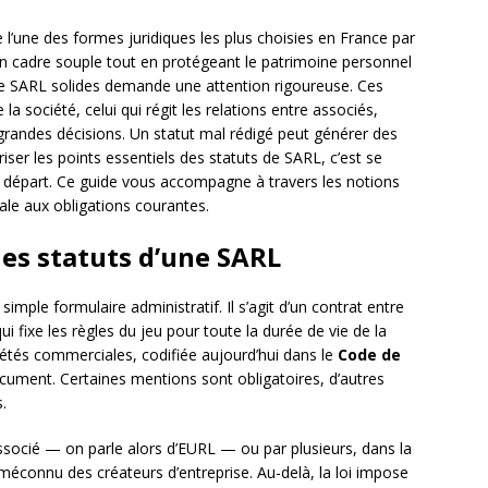
 l’une des formes juridiques les plus choisies en France par
 un cadre souple tout en protégeant le patrimoine personnel
 de SARL solides demande une attention rigoureuse. Ces
a société, celui qui régit les relations entre associés,
 grandes décisions. Un statut mal rédigé peut générer des
iser les points essentiels des statuts de SARL, c’est se
e départ. Ce guide vous accompagne à travers les notions
tiale aux obligations courantes.
les statuts d’une SARL
imple formulaire administratif. Il s’agit d’un contrat entre
 fixe les règles du jeu pour toute la durée de vie de la
iétés commerciales, codifiée aujourd’hui dans le
Code de
ocument. Certaines mentions sont obligatoires, d’autres
.
ssocié — on parle alors d’EURL — ou par plusieurs, dans la
 méconnu des créateurs d’entreprise. Au-delà, la loi impose