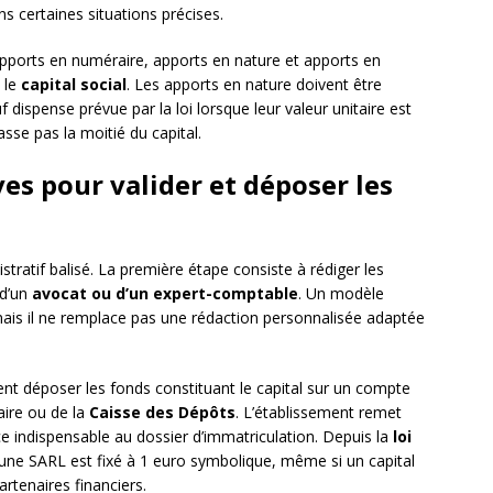
s certaines situations précises.
apports en numéraire, apports en nature et apports en
t le
capital social
. Les apports en nature doivent être
dispense prévue par la loi lorsque leur valeur unitaire est
asse pas la moitié du capital.
es pour valider et déposer les
tratif balisé. La première étape consiste à rédiger les
 d’un
avocat ou d’un expert-comptable
. Un modèle
 mais il ne remplace pas une rédaction personnalisée adaptée
vent déposer les fonds constituant le capital sur un compte
aire ou de la
Caisse des Dépôts
. L’établissement remet
ce indispensable au dossier d’immatriculation. Depuis la
loi
d’une SARL est fixé à 1 euro symbolique, même si un capital
artenaires financiers.