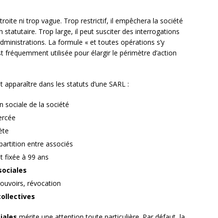
roite ni trop vague. Trop restrictif, il empêchera la société
 statutaire. Trop large, il peut susciter des interrogations
dministrations. La formule « et toutes opérations s’y
t fréquemment utilisée pour élargir le périmètre d’action
 apparaître dans les statuts d’une SARL :
 sociale de la société
xercée
ète
partition entre associés
t fixée à 99 ans
sociales
ouvoirs, révocation
collectives
iales
mérite une attention toute particulière. Par défaut, la