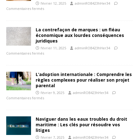
février 12, 2025
adminROB423hHer34
Commentaires fermés
La contrefaçon de marques : un fléau
économique aux lourdes conséquences
juridiques
février 11, 2025
adminROB423hHer34
Commentaires fermés
L’adoption internationale : Comprendre les
règles complexes pour réaliser son projet
parental
février 9, 2025
adminROB423hHer34
Commentaires fermés
Naviguer dans les eaux troubles du droit
maritime : Les clés pour résoudre vos
litiges
février 7, 2025
adminROB423hHer34