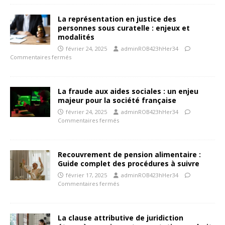
La représentation en justice des
personnes sous curatelle : enjeux et
modalités
février 24, 2025
adminROB423hHer34
Commentaires fermés
La fraude aux aides sociales : un enjeu
majeur pour la société française
février 24, 2025
adminROB423hHer34
Commentaires fermés
Recouvrement de pension alimentaire :
Guide complet des procédures à suivre
février 17, 2025
adminROB423hHer34
Commentaires fermés
La clause attributive de juridiction