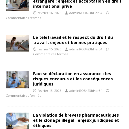
étrangère : enjeux et acceptation en droit
international privé
février 16, 2025
adminROB423hHer34
Commentaires fermés
Le télétravail et le respect du droit du
travail : enjeux et bonnes pratiques
février 15, 2025
adminROB423hHer34
Commentaires fermés
Fausse déclaration en assurance : les
risques encourus et les conséquences
juridiques
février 13, 2025
adminROB423hHer34
Commentaires fermés
La violation de brevets pharmaceutiques
et le clonage illégal : enjeux juridiques et
éthiques