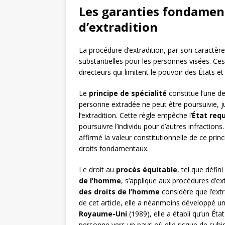
Les garanties fondament
d’extradition
La procédure d’extradition, par son caractère
substantielles pour les personnes visées. Ces 
directeurs qui limitent le pouvoir des États 
Le
principe de spécialité
constitue l’une des
personne extradée ne peut être poursuivie, 
l’extradition. Cette règle empêche l’
État req
poursuivre l’individu pour d’autres infractions.
affirmé la valeur constitutionnelle de ce prin
droits fondamentaux.
Le droit au
procès équitable
, tel que défini
de l’homme
, s’applique aux procédures d’ex
des droits de l’homme
considère que l’ext
de cet article, elle a néanmoins développé un
Royaume-Uni
(1989), elle a établi qu’un Éta
personne vers un pays où elle risque de subir 