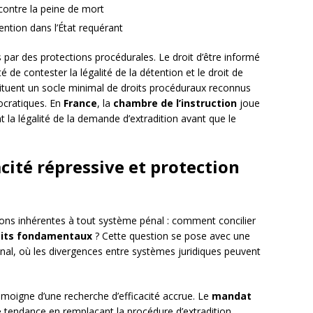
contre la peine de mort
ntion dans l’État requérant
 par des protections procédurales. Le droit d’être informé
ité de contester la légalité de la détention et le droit de
stituent un socle minimal de droits procéduraux reconnus
ocratiques. En
France
, la
chambre de l’instruction
joue
t la légalité de la demande d’extradition avant que le
acité répressive et protection
nsions inhérentes à tout système pénal : comment concilier
oits fondamentaux
? Cette question se pose avec une
ional, où les divergences entre systèmes juridiques peuvent
témoigne d’une recherche d’efficacité accrue. Le
mandat
e tendance en remplaçant la procédure d’extradition