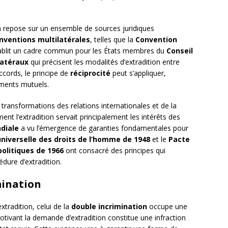
n repose sur un ensemble de sources juridiques
nventions multilatérales
, telles que la
Convention
tablit un cadre commun pour les États membres du
Conseil
latéraux
qui précisent les modalités d’extradition entre
ccords, le principe de
réciprocité
peut s’appliquer,
ements mutuels.
es transformations des relations internationales et de la
nt l’extradition servait principalement les intérêts des
diale
a vu l’émergence de garanties fondamentales pour
universelle des droits de l’homme de 1948
et le
Pacte
 politiques de 1966
ont consacré des principes qui
dure d’extradition.
mination
extradition, celui de la
double incrimination
occupe une
motivant la demande d’extradition constitue une infraction