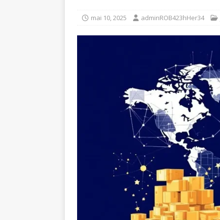
mai 10, 2025
adminROB423hHer34