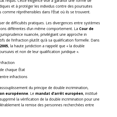
État requis. Cette exigence vise à garantir une forme de
iques et à protéger les individus contre des poursuites
s comme répréhensibles dans l’État où ils se trouvent.
oser de difficultés pratiques. Les divergences entre systèmes
ations différentes d’un même comportement. La
Cour de
jurisprudence nuancée, privilégiant une approche in
fs de l’infraction plutôt qu’à sa qualification formelle. Dans
 2005
, la haute juridiction a rappelé que « la double
ursuivis et non de leur qualification juridique ».
nfraction
 de chaque État
entre infractions
assouplissement du principe de double incrimination,
ion européenne
. Le
mandat d’arrêt européen
, institué
 supprimé la vérification de la double incrimination pour une
nsidérablement la remise des personnes recherchées entre