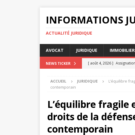
INFORMATIONS J
ACTUALITÉ JURIDIQUE
AVOCAT
JURIDIQUE
IMMOBILIER
[ août 4, 2026 ]
Assignation
NEWS TICKER
[ août 3, 2026 ]
Délai décla
ACCUEIL
JURIDIQUE
L’équilibre fr
[ août 3, 2026 ]
Comment se
contemporain
[ juillet 31, 2026 ]
Les enjeu
L’équilibre fragile
[ août 4, 2026 ]
Comment un 
droits de la défen
JURIDIQUE
contemporain