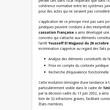
pénale tant dans l’État requérant que dans l’
cohérence normative entre les systèmes jurid
pour des actes qui ne seraient pas considéré
L’application de ce principe n’est pas sans p
juridiques peuvent conduire à des interprét
cassation française
a ainsi développé une 
concreto qui s’attache aux éléments constituti
l’arrêt
Yousseff El Majjaoui du 26 octobre
incrimination s’apprécie au regard des faits po
Analyse des éléments constitutifs de l’i
Prise en compte du contexte juridique
Recherche d’équivalence fonctionnelle 
Cette évolution témoigne d’une tendance à l’
particulièrement visible dans le cadre de l’
Un
par la décision-cadre du 13 juin 2002, a ainsi
liste de 32 infractions graves, facilitant co
États membres.