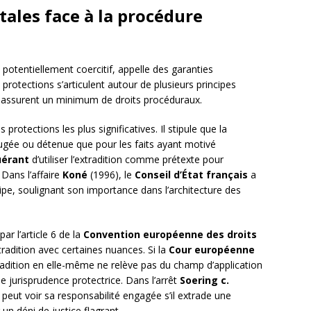
ales face à la procédure
 potentiellement coercitif, appelle des garanties
protections s’articulent autour de plusieurs principes
et assurent un minimum de droits procéduraux.
 protections les plus significatives. Il stipule que la
jugée ou détenue que pour les faits ayant motivé
uérant
d’utiliser l’extradition comme prétexte pour
 Dans l’affaire
Koné
(1996), le
Conseil d’État français
a
cipe, soulignant son importance dans l’architecture des
 par l’article 6 de la
Convention européenne des droits
tradition avec certaines nuances. Si la
Cour européenne
radition en elle-même ne relève pas du champ d’application
e jurisprudence protectrice. Dans l’arrêt
Soering c.
t peut voir sa responsabilité engagée s’il extrade une
un déni de justice flagrant.